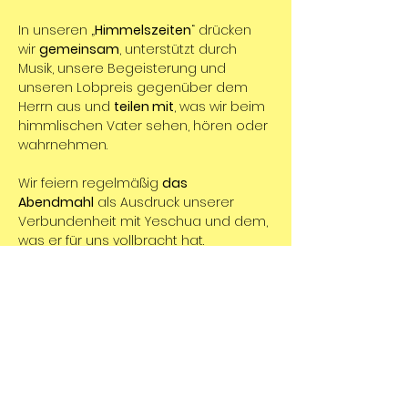
In unseren „
Himmelszeiten
“ drücken 
wir 
gemeinsam
, unterstützt durch 
Musik, unsere Begeisterung und 
unseren Lobpreis gegenüber dem 
Herrn aus und 
teilen mit
, was wir beim 
himmlischen Vater sehen, hören oder 
wahrnehmen.
Wir feiern regelmäßig 
das 
Abendmahl
 als Ausdruck unserer 
Verbundenheit mit Yeschua und dem, 
was er für uns vollbracht hat.
Es gibt geistliche Impulse in Form von 
Predigten oder auch mal in einer 
Talkrunde mit spannenden Themen.
Die 
Gottesdienstzeiten
 sind von 10:30 
Uhr bis ca. 12:30 Uhr.
Wer gerne online teilnehmen möchte, 
dem senden wir auf Anfrage die 