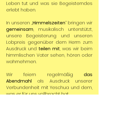
Leben tut und was sie Begeisterndes 
erlebt haben.
In unseren „
Himmelszeiten
“ bringen wir 
gemeinsam
,
musikalisch unterstützt, 
unsere Begeisterung und unseren 
Lobpreis gegenüber dem Herrn zum 
Ausdruck und 
teilen mit
, was wir beim 
himmlischen Vater sehen, hören oder 
wahrnehmen.
Wir feiern regelmäßig 
das 
Abendmahl
 als Ausdruck unserer 
Verbundenheit mit Yeschua und dem, 
was er für uns vollbracht hat.
Es gibt geistliche Impulse in Form von 
Predigten oder auch mal in einer 
Talkrunde mit spannenden Themen. 
Die 
Gottesdienstzeiten
 sind von 10:30 
Uhr bis ca. 12:30 Uhr.