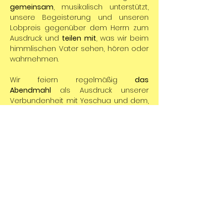
gemeinsam
,
musikalisch unterstützt, 
unsere Begeisterung und unseren 
Lobpreis gegenüber dem Herrn zum 
Ausdruck und 
teilen mit
, was wir beim 
himmlischen Vater sehen, hören oder 
wahrnehmen.
Wir feiern regelmäßig 
das 
Abendmahl
 als Ausdruck unserer 
Verbundenheit mit Yeschua und dem, 
was er für uns vollbracht hat.
Es gibt geistliche Impulse in Form von 
Predigten oder auch mal in einer 
Talkrunde mit spannenden Themen. 
Die 
Gottesdienstzeiten
 sind von 10:30 
Uhr bis ca. 12:30 Uhr.
Wer gerne online teilnehmen möchte, 
dem schicken wir bei Anfrage die 
Zugangsdaten für Zoom per E-Mail
 zu. ​