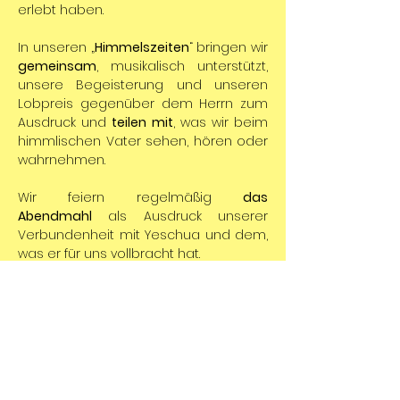
erlebt haben.
In unseren „
Himmelszeiten
“ bringen wir 
gemeinsam
,
musikalisch unterstützt, 
unsere Begeisterung und unseren 
Lobpreis gegenüber dem Herrn zum 
Ausdruck und 
teilen mit
, was wir beim 
himmlischen Vater sehen, hören oder 
wahrnehmen.
Wir feiern regelmäßig 
das 
Abendmahl
 als Ausdruck unserer 
Verbundenheit mit Yeschua und dem, 
was er für uns vollbracht hat.
Es gibt geistliche Impulse in Form von 
Predigten oder auch mal in einer 
Talkrunde mit spannenden Themen. 
Die 
Gottesdienstzeiten
 sind von 10:30 
Uhr bis ca. 12:30 Uhr.
Wer gerne online teilnehmen möchte, 